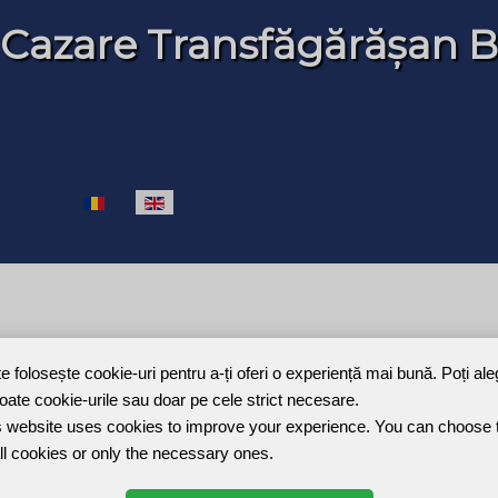
 Cazare Transfăgărășan B
Select your language
te folosește cookie-uri pentru a-ți oferi o experiență mai bună. Poți al
toate cookie-urile sau doar pe cele strict necesare.
Joomla Gallery
makes it better. Balbooa.com
 website uses cookies to improve your experience. You can choose 
ll cookies or only the necessary ones.