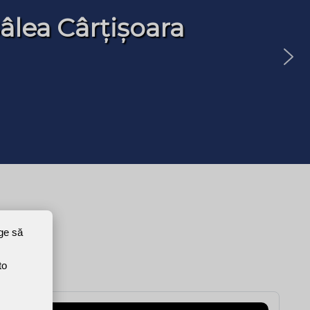
âlea Cârțișoara
ege să
to