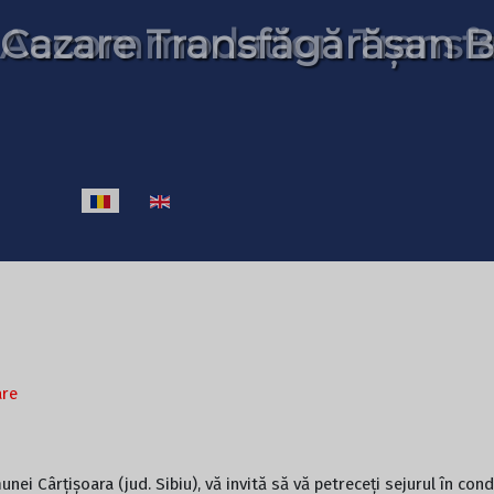
 Cazare Transfăgărășan B
 Accommodation Transfa
Selectați limba dvs
are
ei Cârțișoara (jud. Sibiu), vă invită să vă petreceți sejurul în cond