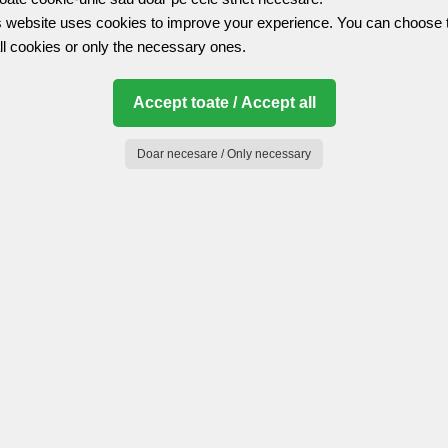
 website uses cookies to improve your experience. You can choose 
ll cookies or only the necessary ones.
isoara, chiar langa Muzeul Badea Cartan, Casa Popa dispune de:
Accept toate / Accept all
Doar necesare / Only necessary