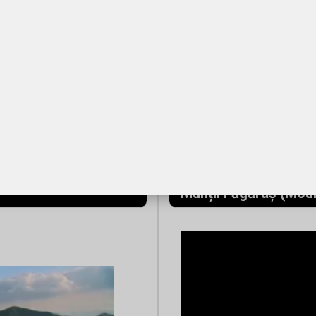
Munții Făgăraș (Mou