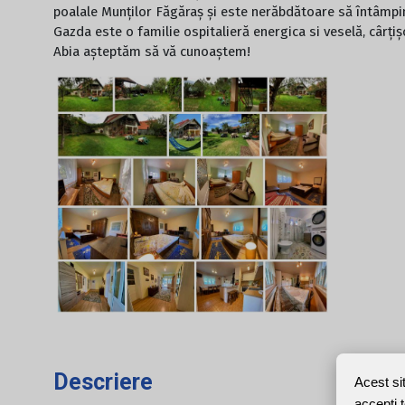
poalale Munților Făgăraș și este nerăbdătoare să întâmpine
Gazda este o familie ospitalieră energica si veselă, cârți
Abia așteptăm să vă cunoaștem!
Descriere
Acest si
accepți 