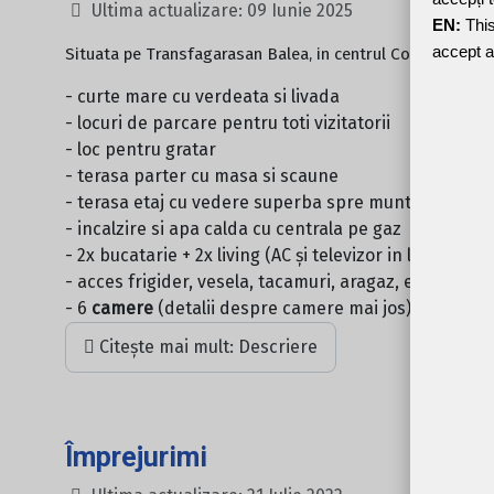
Ultima actualizare: 09 Iunie 2025
EN:
This
accept a
Situata pe Transfagarasan Balea, in centrul Comunei Cart
- curte mare cu verdeata si livada
- locuri de parcare pentru toti vizitatorii
- loc pentru gratar
- terasa parter cu masa si scaune
- terasa etaj cu vedere superba spre munte
- incalzire si apa calda cu centrala pe gaz
- 2x bucatarie + 2x living (AC și televizor in living)
- acces frigider, vesela, tacamuri, aragaz, etc.
- 6
camere
(detalii despre camere mai jos)
Citește mai mult: Descriere
Împrejurimi