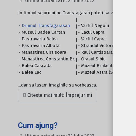
Ultima actualizare: 21 Iulie 2022
In timpul sejurului pe Transfagaran puteti sa vizitati obiec
|
-
Drumul Transfagarasan
- Varful Negoiu
|
- Muzeul Badea Cartan
- Lacul Capra
|
- Pastravaria Balea
- Varful Capra
|
- Pastravaria Albota
- Strandul Victoria
|
- Manastirea Cirtisoara
- Raul Cartisoara
|
- Manastirea Constantin Br.
- Orasul Sibiu
|
- Balea Cascada
- Muzeul Brukenthal (Sibiu)
|
- Balea Lac
- Muzeul Astra (Sibiu)
|
...dar sa lasam imaginile sa vorbeasca.
Citește mai mult: Împrejurimi
Cum ajung?