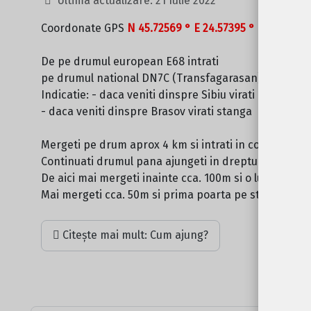
Ultima actualizare: 21 Iulie 2022
Coordonate GPS
N 45.72569 ° E 24.57395 °
De pe drumul european E68 intrati
pe drumul national DN7C (Transfagarasan)
Indicatie: - daca veniti dinspre Sibiu virati dreapta
- daca veniti dinspre Brasov virati stanga
Mergeti pe drum aprox 4 km si intrati in comuna Cart
Continuati drumul pana ajungeti in dreptul unui cimit
De aici mai mergeti inainte cca. 100m si o luati pe p
Mai mergeti cca. 50m si prima poarta pe stanga est
Citește mai mult: Cum ajung?