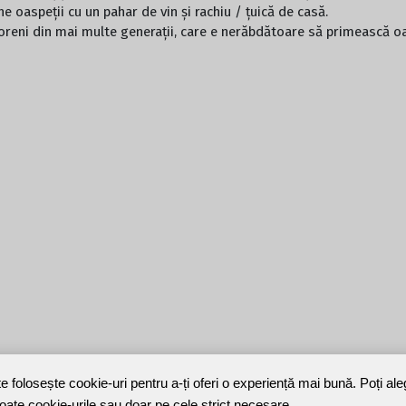
 oaspeții cu un pahar de vin și rachiu / țuică de casă.
șoreni din mai multe generații, care e nerăbdătoare să primească o
te folosește cookie-uri pentru a-ți oferi o experiență mai bună. Poți al
toate cookie-urile sau doar pe cele strict necesare.