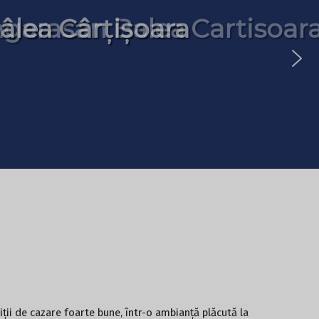
âlea Cârțișoara
garasan Balea Cartisoar
iții de cazare foarte bune, într-o ambianță plăcută la