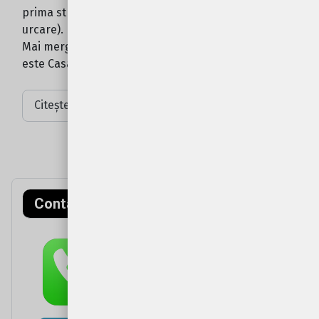
prima strada spre dreapta (drumul este putin in
urcare).
Mai mergeti cca. 50m si prima poarta pe stanga
este Casa Popa.
Citește mai mult: Cum ajung?
Contact rapid