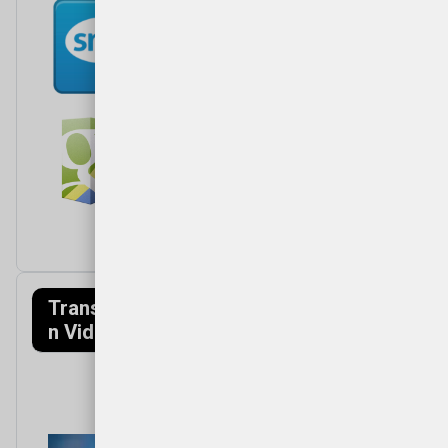
Transfagarasa
Munții Făgăraș
n Video
(Mountains)
Video