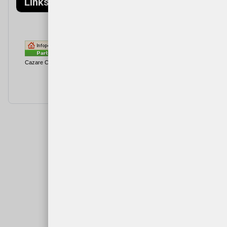
Links
Cazare Cartisoara
Cazare
Cârțișoara