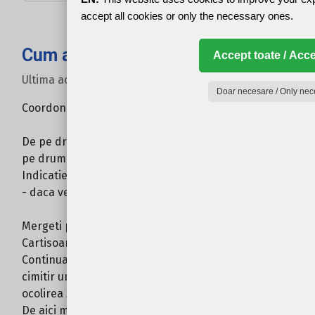
accept all cookies or only the necessary ones.
Cum ajung?
Accept toate / Acce
Ultima actualizare: 21 Iulie 2022
Doar necesare / Only nec
Coordonate GPS
N 45.72569 ° E 24.57395 °
De pe drumul european E68 intrati
pe drumul national DN7C (Transfagarasan)
Indicatie: - daca veniti dinspre Sibiu virati dreapta
- daca veniti dinspre Brasov virati stanga
Mergeti pe drum aprox 4 km si intrati in comuna
Cartisoara.
Continuati drumul pana ajungeti in dreptul unui
cimitir unde se intalneste o curba dubla (pentru
ocolirea zidului).
De aici mai mergeti inainte cca. 100m si o luati pe