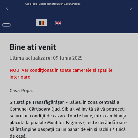
Casa Popa - Cazare Transfăgărășan Bâlea Cârțișoara
Casa Popa - Accommodation Transfagarasan Balea Cartisoara
Selectați limba dvs
Bine ati venit
Ultima actualizare: 09 Iunie 2025
NOU: Aer condiționat în toate camerele și spațiile
interioare
Casa Popa,
Situată pe Transfăgărășan - Bâlea, în zona centrală a
Comunei Cârțișoara (jud. Sibiu), vă invită să vă petreceți
sejurul în condiții de cazare foarte bune, într-o ambianță
plăcută la poalale Munților Făgăraș și este nerăbdătoare
să întâmpine oaspeții cu un pahar de vin și rachiu / țuică
de casă.