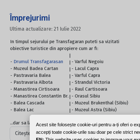
Împrejurimi
Ultima actualizare: 21 Iulie 2022
In timpul sejurului pe Transfagaran puteti sa vizitati
obiective turistice din apropiere cum ar fi:
|
-
Drumul Transfagarasan
- Varful Negoiu
|
- Muzeul Badea Cartan
- Lacul Capra
|
- Pastravaria Balea
- Varful Capra
|
- Pastravaria Albota
- Strandul Victoria
|
- Manastirea Cirtisoara
- Raul Cartisoara
|
- Manastirea Constantin Br.
- Orasul Sibiu
|
- Balea Cascada
- Muzeul Brukenthal (Sibiu)
|
- Balea Lac
- Muzeul Astra (Sibiu)
|
...dar sa lasam imaginile sa vorbeasca.
Acest site folosește cookie-uri pentru a-ți oferi o e
accepți toate cookie-urile sau doar pe cele strict n
Citește mai mult: Împrejurimi
EN:
This website uses cookies to improve your ex