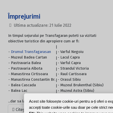
Împrejurimi
Ultima actualizare: 21 Iulie 2022
In timpul sejurului pe Transfagaran puteti sa vizitati
obiective turistice din apropiere cum ar fi:
|
-
Drumul Transfagarasan
- Varful Negoiu
|
- Muzeul Badea Cartan
- Lacul Capra
|
- Pastravaria Balea
- Varful Capra
|
- Pastravaria Albota
- Strandul Victoria
|
- Manastirea Cirtisoara
- Raul Cartisoara
|
- Manastirea Constantin Br.
- Orasul Sibiu
|
- Balea Cascada
- Muzeul Brukenthal (Sibiu)
|
- Balea Lac
- Muzeul Astra (Sibiu)
|
...dar sa lasam imaginile sa vorbeasca.
Acest site folosește cookie-uri pentru a-ți oferi o e
accepți toate cookie-urile sau doar pe cele strict n
Citește mai mult: Împrejurimi