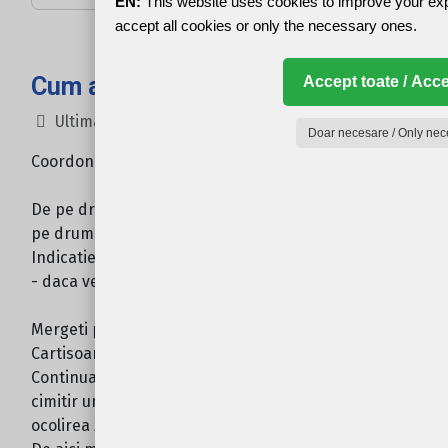
EN:
This website uses cookies to improve your ex
accept all cookies or only the necessary ones.
Cum ajung?
Accept toate / Acce
Ultima actualizare: 21 Iulie 2022
Doar necesare / Only nec
Coordonate GPS
N 45.72569 ° E 24.57395 °
De pe drumul european E68 intrati
pe drumul national DN7C (Transfagarasan)
Indicatie: - daca veniti dinspre Sibiu virati dreapta
- daca veniti dinspre Brasov virati stanga
Mergeti pe drum aprox 4 km si intrati in comuna
Cartisoara.
Continuati drumul pana ajungeti in dreptul unui
cimitir unde se intalneste o curba dubla (pentru
ocolirea zidului).