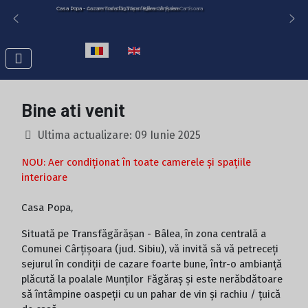
Casa Popa - Cazare Transfăgărășan Bâlea Cârțișoara
Casa Popa - Accommodation Transfagarasan Balea Cartisoara
Selectați limba dvs
Bine ati venit
Ultima actualizare: 09 Iunie 2025
NOU: Aer condiționat în toate camerele și spațiile
interioare
Casa Popa,
Situată pe Transfăgărășan - Bâlea, în zona centrală a
Comunei Cârțișoara (jud. Sibiu), vă invită să vă petreceți
sejurul în condiții de cazare foarte bune, într-o ambianță
plăcută la poalale Munților Făgăraș și este nerăbdătoare
să întâmpine oaspeții cu un pahar de vin și rachiu / țuică