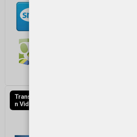
Transfagarasa
Munții Făgăraș
n Video
(Mountains)
Video