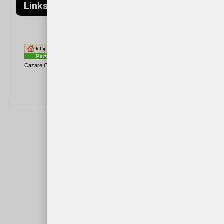
Links
Cazare Cartisoara
Cazare
Cârțișoara