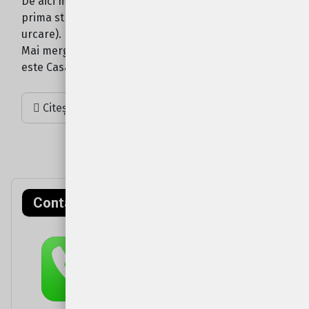
De aici mai mergeti inainte cca. 100m si o luati pe
prima strada spre dreapta (drumul este putin in
urcare).
Mai mergeti cca. 50m si prima poarta pe stanga
este Casa Popa.
Citește mai mult: Cum ajung?
Contact rapid