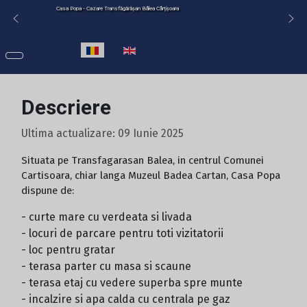
Casa Popa - Cazare Transfăgărășan Bâlea Cârțișoara
Selectați limba dvs
Descriere
Ultima actualizare: 09 Iunie 2025
Situata pe Transfagarasan Balea, in centrul Comunei
Cartisoara, chiar langa Muzeul Badea Cartan, Casa Popa
dispune de:
- curte mare cu verdeata si livada
- locuri de parcare pentru toti vizitatorii
- loc pentru gratar
- terasa parter cu masa si scaune
- terasa etaj cu vedere superba spre munte
- incalzire si apa calda cu centrala pe gaz