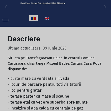
Casa Popa - Cazare Transfăgărășan Bâlea Cârțișoara
Selectați limba dvs
Descriere
Ultima actualizare: 09 Iunie 2025
Situata pe Transfagarasan Balea, in centrul Comunei
Cartisoara, chiar langa Muzeul Badea Cartan, Casa Popa
dispune de:
- curte mare cu verdeata si livada
- locuri de parcare pentru toti vizitatorii
- loc pentru gratar
- terasa parter cu masa si scaune
- terasa etaj cu vedere superba spre munte
- incalzire si apa calda cu centrala pe gaz