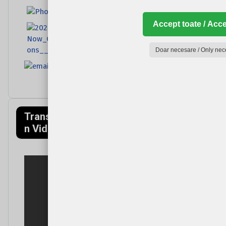
Accept toate / Acce
Doar necesare / Only nec
Transfagarasa
Munții Făgăraș
n Video
(Mountains)
Video