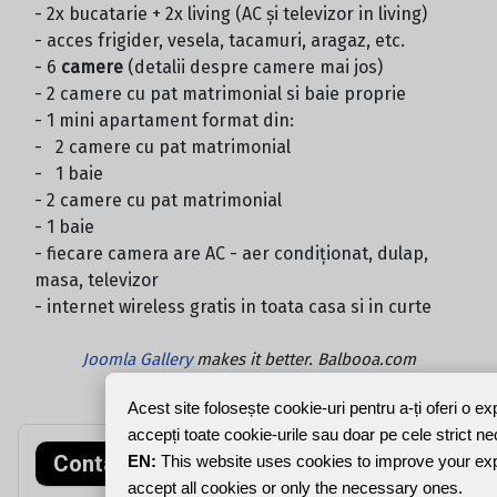
- 2x bucatarie + 2x living (AC și televizor in living)
- acces frigider, vesela, tacamuri, aragaz, etc.
- 6
camere
(detalii despre camere mai jos)
- 2 camere cu pat matrimonial si baie proprie
- 1 mini apartament format din:
- 2 camere cu pat matrimonial
- 1 baie
- 2 camere cu pat matrimonial
- 1 baie
- fiecare camera are AC - aer condiționat, dulap,
masa, televizor
- internet wireless gratis in toata casa si in curte
Joomla Gallery
makes it better. Balbooa.com
Acest site folosește cookie-uri pentru a-ți oferi o e
accepți toate cookie-urile sau doar pe cele strict n
Contact rapid
EN:
This website uses cookies to improve your ex
accept all cookies or only the necessary ones.