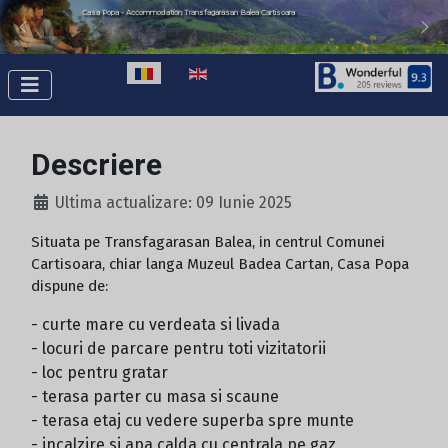
Casa Popa - Cazare Transfăgărășan Bâlea Cârțișoara
Casa Popa - Accommodation Transfagarasan Balea Cartisoara
Selectați limba dvs
Descriere
Ultima actualizare: 09 Iunie 2025
Situata pe Transfagarasan Balea, in centrul Comunei
Cartisoara, chiar langa Muzeul Badea Cartan, Casa Popa
dispune de:
- curte mare cu verdeata si livada
- locuri de parcare pentru toti vizitatorii
- loc pentru gratar
- terasa parter cu masa si scaune
- terasa etaj cu vedere superba spre munte
- incalzire si apa calda cu centrala pe gaz