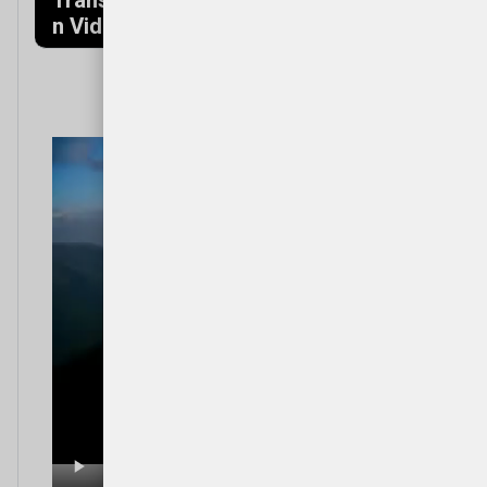
n Video
(Mountains)
Video