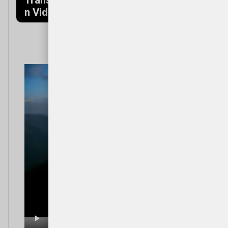
n Video
(Mountains)
Video