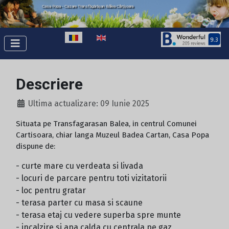
Casa Popa - Cazare Transfăgărășan Bâlea Cârțișoara
Casa Popa - Accommodation Transfagarasan Balea Cartisoara
Selectați limba dvs
Descriere
Ultima actualizare: 09 Iunie 2025
Situata pe Transfagarasan Balea, in centrul Comunei
Cartisoara, chiar langa Muzeul Badea Cartan, Casa Popa
dispune de:
- curte mare cu verdeata si livada
- locuri de parcare pentru toti vizitatorii
- loc pentru gratar
- terasa parter cu masa si scaune
- terasa etaj cu vedere superba spre munte
- incalzire si apa calda cu centrala pe gaz