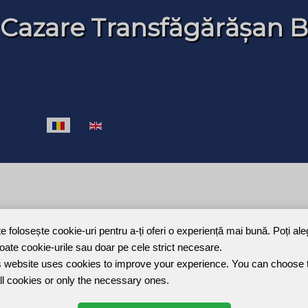
 Cazare Transfăgărășan B
Selectați limba dvs
te folosește cookie-uri pentru a-ți oferi o experiență mai bună. Poți al
toate cookie-urile sau doar pe cele strict necesare.
Joomla Gallery
makes it better. Balbooa.com
 website uses cookies to improve your experience. You can choose 
ll cookies or only the necessary ones.