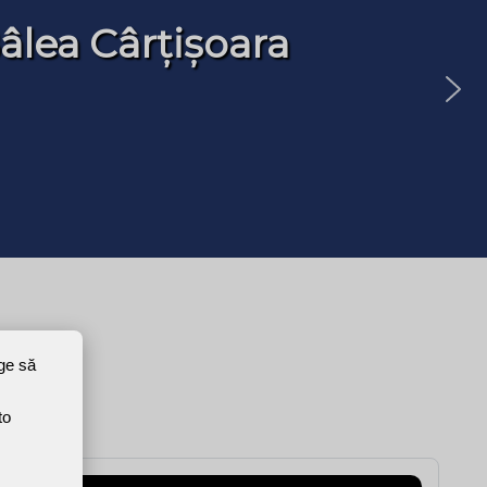
âlea Cârțișoara
ege să
to