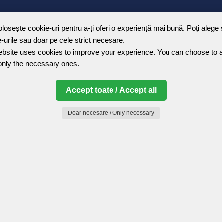
olosește cookie-uri pentru a-ți oferi o experiență mai bună. Poți alege
-urile sau doar pe cele strict necesare.
bsite uses cookies to improve your experience. You can choose to a
only the necessary ones.
Accept toate / Accept all
Doar necesare / Only necessary
Joomla Gallery
makes it better. Balbooa.com