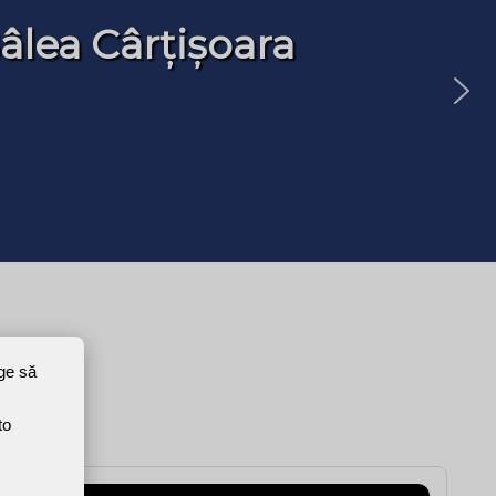
âlea Cârțișoara
ege să
to