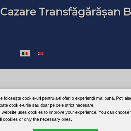
 Cazare Transfăgărășan B
Selectați limba dvs
te folosește cookie-uri pentru a-ți oferi o experiență mai bună. Poți al
toate cookie-urile sau doar pe cele strict necesare.
Joomla Gallery
makes it better. Balbooa.com
 website uses cookies to improve your experience. You can choose 
ll cookies or only the necessary ones.