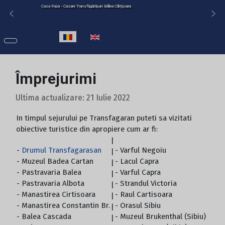
Casa Popa - Cazare Transfăgărășan Bâlea Cârțișoara
Selectați limba dvs
Împrejurimi
Ultima actualizare: 21 Iulie 2022
In timpul sejurului pe Transfagaran puteti sa vizitati
obiective turistice din apropiere cum ar fi:
|
-
Drumul Transfagarasan
- Varful Negoiu
|
- Muzeul Badea Cartan
- Lacul Capra
|
- Pastravaria Balea
- Varful Capra
|
- Pastravaria Albota
- Strandul Victoria
|
- Manastirea Cirtisoara
- Raul Cartisoara
|
- Manastirea Constantin Br.
- Orasul Sibiu
|
- Balea Cascada
- Muzeul Brukenthal (Sibiu)
|