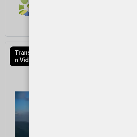
Transfagarasa
Munții Făgăraș
n Video
(Mountains)
Video