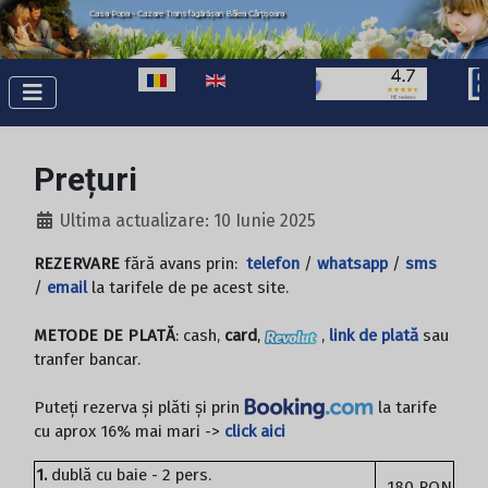
Casa Popa - Cazare Transfăgărășan Bâlea Cârțișoara
Selectați limba dvs
Prețuri
Ultima actualizare: 10 Iunie 2025
REZERVARE
fără avans prin:
telefon
/
whatsapp
/
sms
/
email
la tarifele de pe acest site.
METODE DE PLATĂ
: cash,
card
,
,
link de plată
sau
tranfer bancar.
Puteți rezerva și plăti și prin
la tarife
cu aprox 16% mai mari ->
click aici
1.
dublă cu baie - 2 pers.
180 RON