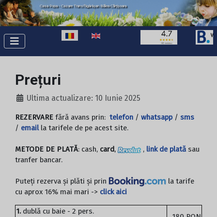
Casa Popa - Cazare Transfăgărășan Bâlea Cârțișoara
Selectați limba dvs
Prețuri
Ultima actualizare: 10 Iunie 2025
REZERVARE
fără avans prin:
telefon
/
whatsapp
/
sms
/
email
la tarifele de pe acest site.
METODE DE PLATĂ
: cash,
card
,
,
link de plată
sau
tranfer bancar.
Puteți rezerva și plăti și prin
la tarife
cu aprox 16% mai mari ->
click aici
1.
dublă cu baie - 2 pers.
180 RON