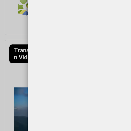
Transfagarasa
Munții Făgăraș
n Video
(Mountains)
Video