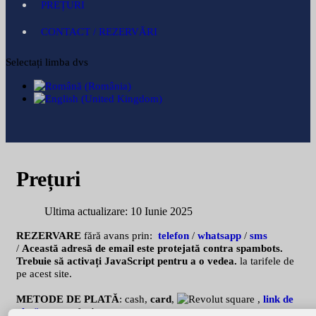
PREȚURI
CONTACT / REZERVĂRI
Selectați limba dvs
Prețuri
Ultima actualizare: 10 Iunie 2025
REZERVARE
fără avans prin:
telefon
/
whatsapp
/
sms
/
Această adresă de email este protejată contra spambots.
Trebuie să activați JavaScript pentru a o vedea.
la tarifele de
pe acest site.
METODE DE PLATĂ
: cash,
card
,
,
link de
plată
sau tranfer bancar.