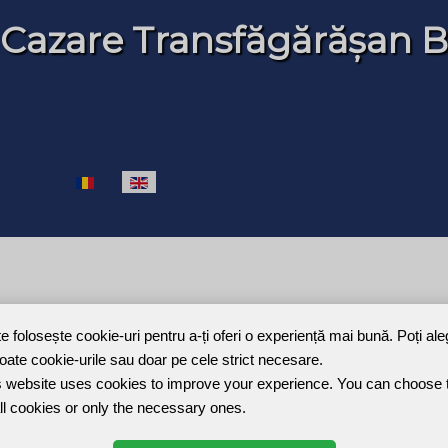
 Cazare Transfăgărășan B
Select your language
te folosește cookie-uri pentru a-ți oferi o experiență mai bună. Poți al
toate cookie-urile sau doar pe cele strict necesare.
Joomla Gallery
makes it better. Balbooa.com
 website uses cookies to improve your experience. You can choose 
ll cookies or only the necessary ones.