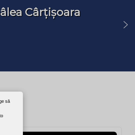
âlea Cârțișoara
ege să
to